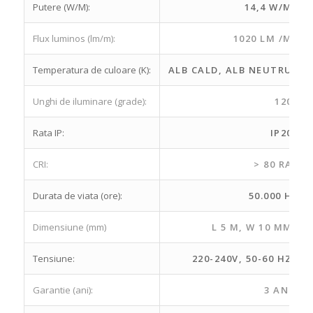
Putere (W/M):
14,4 W/M
Flux luminos (lm/m):
1020 LM /M
Temperatura de culoare (K):
ALB CALD, ALB NEUTRU
Unghi de iluminare (grade):
120
Rata IP:
IP20
CRI:
> 80 RA
Durata de viata (ore):
50.000 H
Dimensiune (mm)
L 5 M, W 10 MM
Tensiune:
220-240V, 50-60 HZ
Garantie (ani):
3 ANI