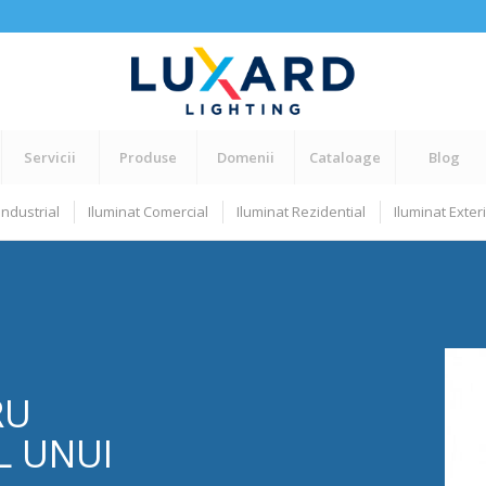
Servicii
Produse
Domenii
Cataloage
Blog
Industrial
Iluminat Comercial
Iluminat Rezidential
Iluminat Exter
RU
L UNUI