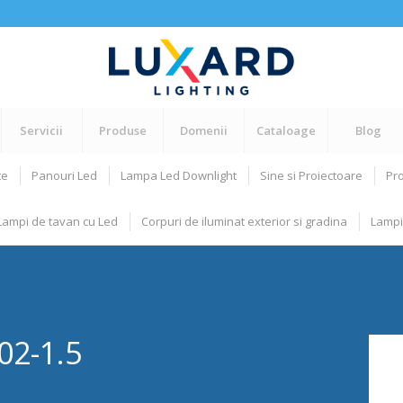
Servicii
Produse
Domenii
Cataloage
Blog
te
Panouri Led
Lampa Led Downlight
Sine si Proiectoare
Pro
Lampi de tavan cu Led
Corpuri de iluminat exterior si gradina
Lampi
2-1.5