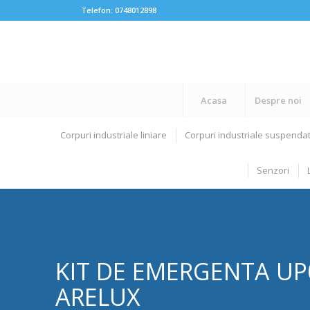
Telefon:
0748012898
Acasa
Despre noi
Corpuri industriale liniare
Corpuri industriale suspenda
Senzori
KIT DE EMERGENTA UP0
ARELUX