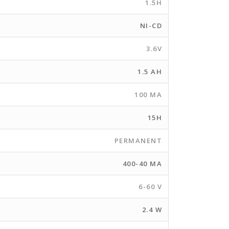
1.5H
NI-CD
3.6V
1.5 AH
100 MA
15H
PERMANENT
400-40 MA
6-60 V
2.4 W