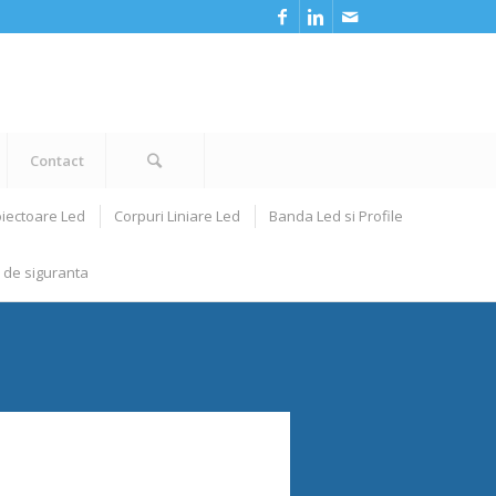
Contact
iectoare Led
Corpuri Liniare Led
Banda Led si Profile
 de siguranta