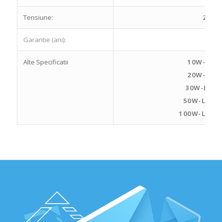
Tensiune:
220-
Garantie (ani):
Alte Specificatii
10W-L11
20W-L13
30W-L17
50W-L175
100W-L265