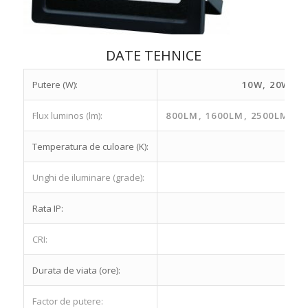
DATE TEHNICE
Putere (W):
10W, 20W, 3
Flux luminos (lm):
800LM, 1600LM, 2500LM, 4
Temperatura de culoare (K):
Unghi de iluminare (grade):
Rata IP:
CRI:
Durata de viata (ore):
Factor de putere: